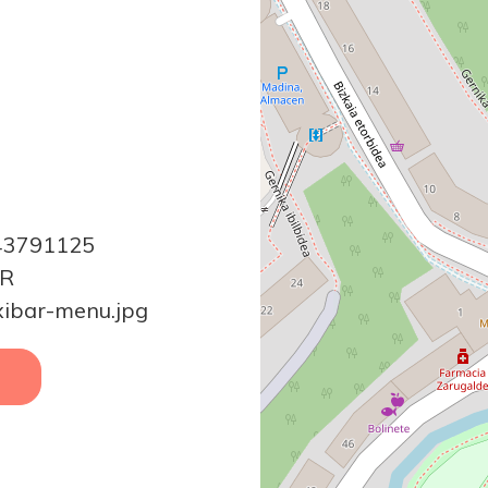
943791125
4R
xibar-menu.jpg