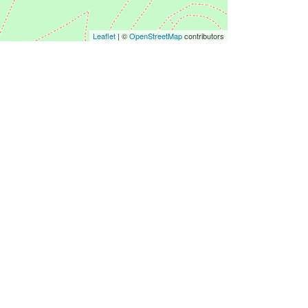
Leaflet
| ©
OpenStreetMap
contributors