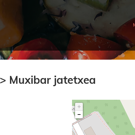
> Muxibar jatetxea
+
−