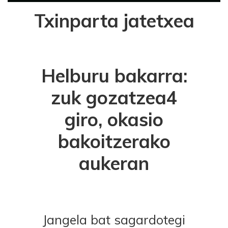
Txinparta jatetxea
Helburu bakarra:
zuk gozatzea
4
giro, okasio
bakoitzerako
aukeran
Jangela bat sagardotegi