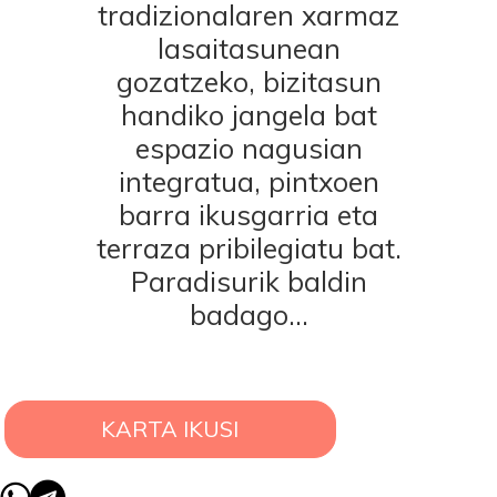
tradizionalaren xarmaz
lasaitasunean
gozatzeko, bizitasun
handiko jangela bat
espazio nagusian
integratua, pintxoen
barra ikusgarria eta
terraza pribilegiatu bat.
Paradisurik baldin
badago…
KARTA IKUSI