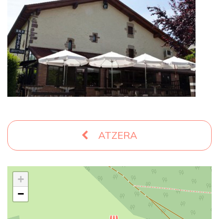
ATZERA
+
−