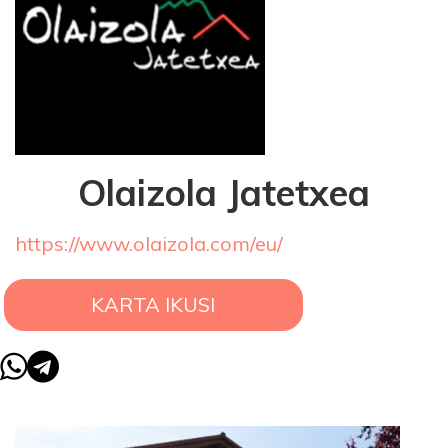
Olaizola Jatetxea
https://www.olaizola.com/eu/
KARTA IKUSI